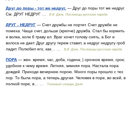
Друг до поры - тот же недруг.
— Друг до поры тот же недруг.
См. ДРУГ НЕДРУГ …
В.И. Даль. Пословицы русского народа
ДРУГ - НЕДРУГ
— Счет дружбы не портит. Счет дружбе не
помеха. Чаще счет, дольше (крепче) дружба. Стал бы кормить
и волка, коли б траву ел. Враг хочет голову снять, а Бог и
волоса не дает. Друг другу терем ставит, а недруг недругу гроб
ладит. Полюбил его, как… …
В.И. Даль. Пословицы русского народа
ПОРА
— жен. время, час, доба, година; | срочное время, срок;
удобное к чему время. Летняя, зимняя пора. Настала пора
дождей. Приходи вечернею порою. Много поры прошло с тех
пор. То была пора, а теперь другая. Человек в поре, во всей, в
полной поре, в… …
Толковый словарь Даля