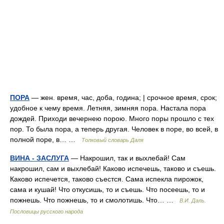
ПОРА
— жен. время, час, доба, година; | срочное время, срок;
удобное к чему время. Летняя, зимняя пора. Настала пора
дождей. Приходи вечернею порою. Много поры прошло с тех
пор. То была пора, а теперь другая. Человек в поре, во всей, в
полной поре, в… …
Толковый словарь Даля
ВИНА - ЗАСЛУГА
— Накрошил, так и выхлебай! Сам
накрошил, сам и выхлебай! Каково испечешь, таково и съешь.
Каково испечется, таково съестся. Сама испекла пирожок,
сама и кушай! Что откусишь, то и съешь. Что посеешь, то и
пожнешь. Что пожнешь, то и смолотишь. Что… …
В.И. Даль.
Пословицы русского народа