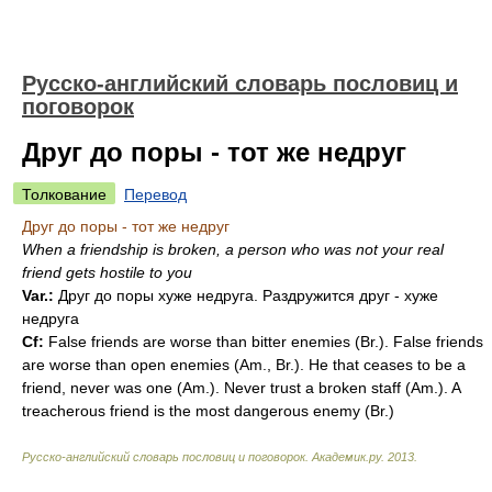
Русско-английский словарь пословиц и
поговорок
Друг до поры - тот же недруг
Толкование
Перевод
Друг до поры - тот же недруг
When a friendship is broken, a person who was not your real
friend gets hostile to you
Var.:
Друг до поры хуже недруга. Раздружится друг - хуже
недруга
Cf:
False friends are worse than bitter enemies (
Br.
). False friends
are worse than open enemies (
Am.
,
Br.
). Не that ceases to be a
friend, never was one (
Am.
). Never trust a broken staff (
Am.
). A
treacherous friend is the most dangerous enemy (
Br.
)
Русско-английский словарь пословиц и поговорок
.
Академик.ру
.
2013
.