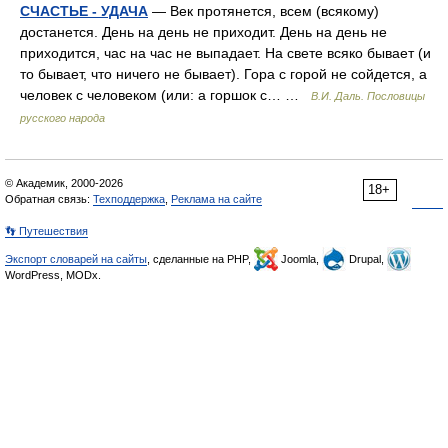
СЧАСТЬЕ - УДАЧА
— Век протянется, всем (всякому)
достанется. День на день не приходит. День на день не
приходится, час на час не выпадает. На свете всяко бывает (и
то бывает, что ничего не бывает). Гора с горой не сойдется, а
человек с человеком (или: а горшок с… …
В.И. Даль. Пословицы
русского народа
© Академик, 2000-2026
18+
Обратная связь:
Техподдержка
,
Реклама на сайте
👣 Путешествия
Экспорт словарей на сайты
, сделанные на PHP,
Joomla,
Drupal,
WordPress, MODx.